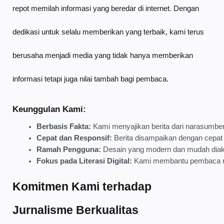
repot memilah informasi yang beredar di internet. Dengan
dedikasi untuk selalu memberikan yang terbaik, kami terus
berusaha menjadi media yang tidak hanya memberikan
informasi tetapi juga nilai tambah bagi pembaca.
Keunggulan Kami:
Berbasis Fakta:
 Kami menyajikan berita dari narasumber
Cepat dan Responsif:
 Berita disampaikan dengan cepat
Ramah Pengguna:
 Desain yang modern dan mudah diaks
Fokus pada Literasi Digital:
 Kami membantu pembaca mem
Komitmen Kami terhadap
Jurnalisme Berkualitas