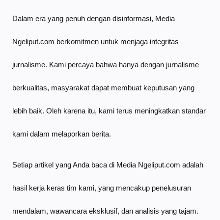
Dalam era yang penuh dengan disinformasi, Media
Ngeliput.com berkomitmen untuk menjaga integritas
jurnalisme. Kami percaya bahwa hanya dengan jurnalisme
berkualitas, masyarakat dapat membuat keputusan yang
lebih baik. Oleh karena itu, kami terus meningkatkan standar
kami dalam melaporkan berita.
Setiap artikel yang Anda baca di Media Ngeliput.com adalah
hasil kerja keras tim kami, yang mencakup penelusuran
mendalam, wawancara eksklusif, dan analisis yang tajam.