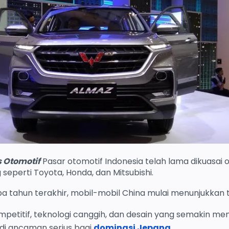
s Otomotif
Pasar otomotif Indonesia telah lama dikuasai 
eperti Toyota, Honda, dan Mitsubishi.
 tahun terakhir, mobil-mobil China mulai menunjukkan t
etitif, teknologi canggih, dan desain yang semakin men
adi ancaman serius bagi
dominasi Jepang
.