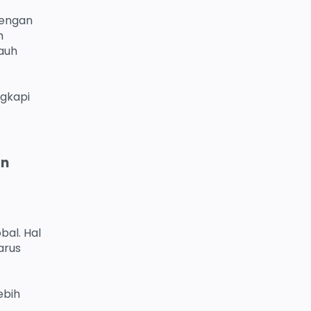
dengan
h
jauh
ngkapi
an
bal. Hal
arus
ebih