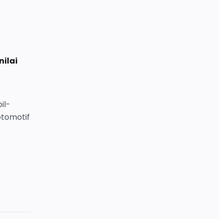
ilai
il-
otomotif