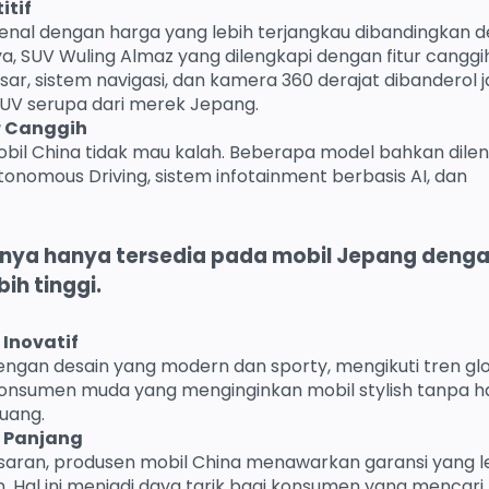
itif
kenal dengan harga yang lebih terjangkau dibandingkan 
a, SUV Wuling Almaz yang dilengkapi dengan fitur canggi
sar, sistem navigasi, dan kamera 360 derajat dibanderol 
SUV serupa dari merek Jepang.
ur Canggih
obil China tidak mau kalah. Beberapa model bahkan dile
tonomous Driving, sistem infotainment berbasis AI, dan
asanya hanya tersedia pada mobil Jepang deng
ih tinggi.
 Inovatif
dengan desain yang modern dan sporty, mengikuti tren glo
 konsumen muda yang menginginkan mobil stylish tanpa h
uang.
h Panjang
saran, produsen mobil China menawarkan garansi yang l
n. Hal ini menjadi daya tarik bagi konsumen yang mencari