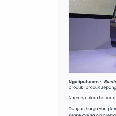
Ngeliput.com
-
Bisni
produk-produk Jepang s
Namun, dalam beberapa
Dengan harga yang komp
mobil China
kini menj