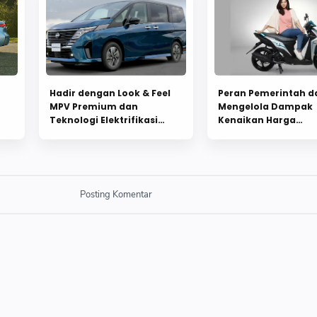
Hadir dengan Look & Feel
Peran Pemerintah 
MPV Premium dan
Mengelola Dampak
Teknologi Elektrifikasi
Kenaikan Harga
yang Berbeda, Nissan
Kendaraan
Serena e-POWER Jadi
Pilihan
Posting Komentar