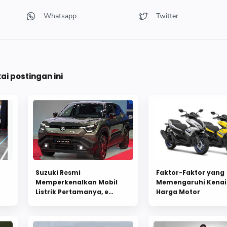
i postingan ini
Suzuki Resmi
Faktor-Faktor yang
Memperkenalkan Mobil
Memengaruhi Kena
Listrik Pertamanya, e
Harga Motor
Vitara, pada Ajang Bharat
Mobility Global Expo 2025